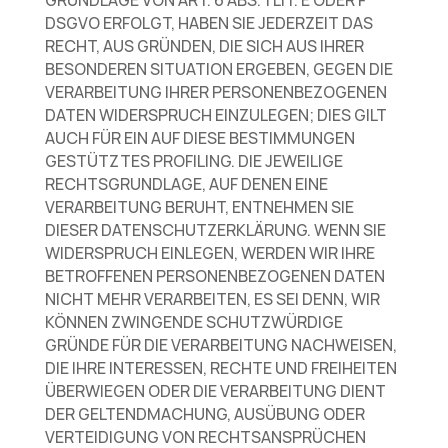
GRUNDLAGE VON ART. 6 ABS. 1 LIT. E ODER F
DSGVO ERFOLGT, HABEN SIE JEDERZEIT DAS
RECHT, AUS GRÜNDEN, DIE SICH AUS IHRER
BESONDEREN SITUATION ERGEBEN, GEGEN DIE
VERARBEITUNG IHRER PERSONENBEZOGENEN
DATEN WIDERSPRUCH EINZULEGEN; DIES GILT
AUCH FÜR EIN AUF DIESE BESTIMMUNGEN
GESTÜTZTES PROFILING. DIE JEWEILIGE
RECHTSGRUNDLAGE, AUF DENEN EINE
VERARBEITUNG BERUHT, ENTNEHMEN SIE
DIESER DATENSCHUTZERKLÄRUNG. WENN SIE
WIDERSPRUCH EINLEGEN, WERDEN WIR IHRE
BETROFFENEN PERSONENBEZOGENEN DATEN
NICHT MEHR VERARBEITEN, ES SEI DENN, WIR
KÖNNEN ZWINGENDE SCHUTZWÜRDIGE
GRÜNDE FÜR DIE VERARBEITUNG NACHWEISEN,
DIE IHRE INTERESSEN, RECHTE UND FREIHEITEN
ÜBERWIEGEN ODER DIE VERARBEITUNG DIENT
DER GELTENDMACHUNG, AUSÜBUNG ODER
VERTEIDIGUNG VON RECHTSANSPRÜCHEN